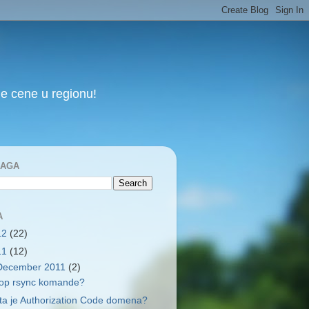
e cene u regionu!
RAGA
A
12
(22)
11
(12)
December 2011
(2)
op rsync komande?
ta je Authorization Code domena?