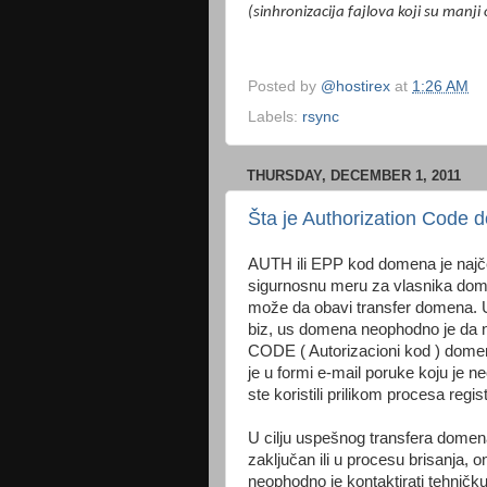
(sinhronizacija fajlova koji su manji
Posted by
@hostirex
at
1:26 AM
Labels:
rsync
THURSDAY, DECEMBER 1, 2011
Šta je Authorization Code
AUTH ili EPP kod domena je najčeš
sigurnosnu meru za vlasnika d
može da obavi transfer domena. Uko
biz, us domena neophodno je da n
CODE ( Autorizacioni kod ) dome
je u formi e-mail poruke koju je n
ste koristili prilikom procesa regist
U cilju uspešnog transfera domena
zaključan ili u procesu brisanja, o
neophodno je kontaktirati tehničk