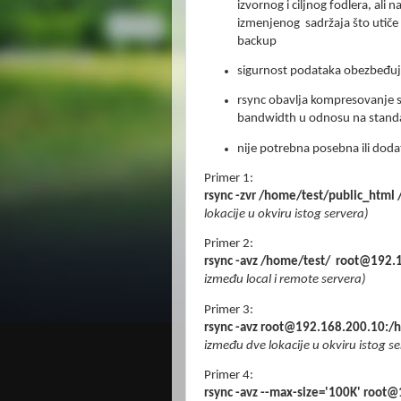
izvornog i ciljnog fodlera, ali
izmenjenog sadržaja što utiče
backup
sigurnost podataka obezbeđuj
rsync obavlja kompresovanje 
bandwidth u odnosu na standa
nije potrebna posebna ili doda
Primer 1:
rsync -zvr /home/test/public_html 
lokacije u okviru istog servera)
Primer 2:
rsync -avz /home/test/
root@192.1
između local i remote servera)
Primer 3:
rsync -avz root@192.168.200.10:/
između dve lokacije u okviru istog s
Primer 4:
rsync -avz --max-size='100K' roo