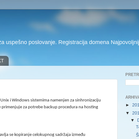
a uspešno poslovanje. Registracija domena Najpovoljnij
KT
PRET
ARHIV
a Unix i Windows sistemima namenjen za sinhronizaciju
►
20
 se primenjuje za potrebe backup procedura na hosting
▼
20
▼
T
bavlja se kopiranje celokupnog sadržaja između
Š