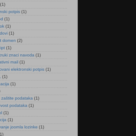
(1)
nski potpis
(1)
od
(1)
ok
(1)
dovi
(1)
et domen
(2)
ipt
(1)
truki znaci navoda
(1)
tivni mail
(1)
kovani elektronski potpis
(1)
L
(1)
acija
(1)
)
a zaštite podataka
(1)
jivost podataka
(1)
ol
(1)
cija
(1)
vanje joomla lozinke
(1)
1)