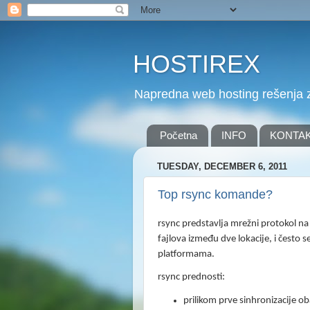
HOSTIREX
Napredna web hosting rešenja z
Početna
INFO
KONTA
TUESDAY, DECEMBER 6, 2011
Top rsync komande?
rsync predstavlja mre
žni protokol n
fajlova između dve lokacije, i često
platformama.
rsync prednosti:
prilikom prve sinhronizacije o