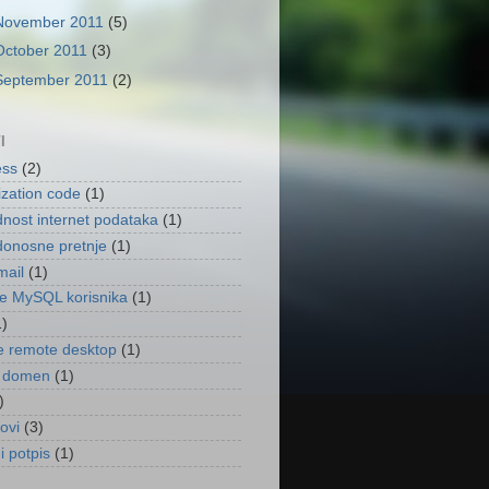
November 2011
(5)
October 2011
(3)
September 2011
(2)
I
ess
(2)
ization code
(1)
nost internet podataka
(1)
onosne pretnje
(1)
mail
(1)
je MySQL korisnika
(1)
1)
 remote desktop
(1)
ni domen
(1)
)
kovi
(3)
ni potpis
(1)
)