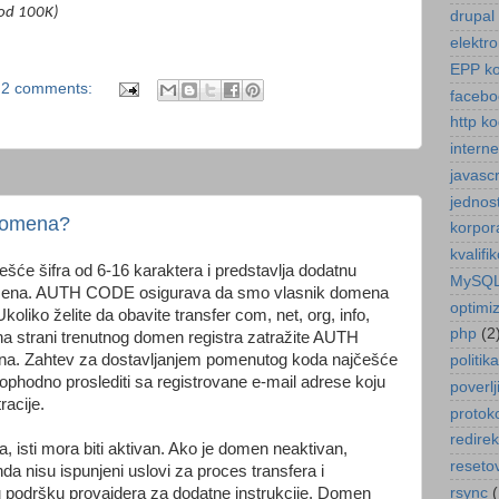
 od 100K)
drupal
elektro
EPP k
2 comments:
facebo
http ko
intern
javascr
jednos
 domena?
korpora
kvalifi
će šifra od 6-16 karaktera i predstavlja dodatnu
MySQ
omena. AUTH CODE osigurava da smo vlasnik domena
optimiz
liko želite da obavite transfer com, net, org, info,
php
(2
a strani trenutnog domen registra zatražite AUTH
na. Zahtev za dostavljanjem pomenutog koda najčešće
politik
eophodno proslediti sa registrovane e-mail adrese koju
poverl
racije.
protok
redirek
, isti mora biti aktivan. Ako je domen neaktivan,
reseto
nda nisu ispunjeni uslovi za proces transfera i
u podršku provajdera za dodatne instrukcije. Domen
rsync
(