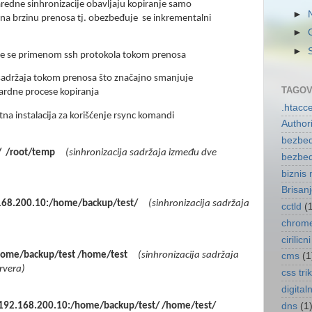
 naredne sinhronizacije obavljaju kopiranje samo
►
 na brzinu prenosa tj. obezbeđuje se inkrementalni
►
►
e se primenom ssh protokola tokom prenosa
sadržaja tokom prenosa što značajno smanjuje
TAGOV
rdne procese kopiranja
.htacc
tna instalacija za korišćenje rsync komandi
Author
bezbed
/
/root/temp
(sinhronizacija sadržaja između dve
bezbed
biznis 
Brisan
68.200.10:/home/backup/test/
(sinhronizacija sadržaja
cctld
(
chrome
cirilic
home/backup/test /home/test
(sinhronizacija sadržaja
cms
(1
ervera)
css tri
digital
dns
(1
t@192.168.200.10:/home/backup/test/ /home/test/