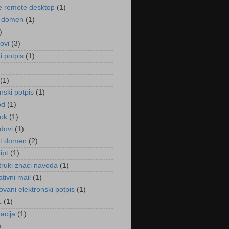
 remote desktop
(1)
ni domen
(1)
)
kovi
(3)
ni potpis
(1)
)
(1)
nski potpis
(1)
od
(1)
ok
(1)
dovi
(1)
et domen
(2)
ipt
(1)
truki znaci navoda
(1)
tivni mail
(1)
kovani elektronski potpis
(1)
L
(1)
acija
(1)
)