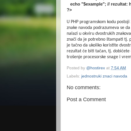
echo "$example"; // rezultat: 
?>
U PHP programskom kodu postoji zn
znake navoda podrazumeva se da ć
nalazi u okviru dvostrukih znakova
znači da je potrebno štampati tj.
je tačno da ukoliko koristite dvo
rezultat će biti tačan, tj. dobićet
trošenje procesorske snage i vre
Posted by
@hostirex
at
7:54 AM
Labels:
jednostruki znaci navoda
No comments:
Post a Comment