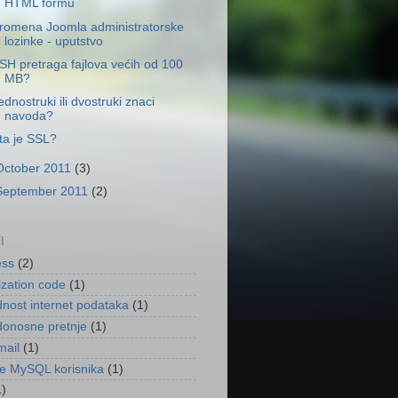
HTML formu
romena Joomla administratorske
lozinke - uputstvo
SH pretraga fajlova većih od 100
MB?
ednostruki ili dvostruki znaci
navoda?
ta je SSL?
October 2011
(3)
September 2011
(2)
I
ess
(2)
ization code
(1)
nost internet podataka
(1)
onosne pretnje
(1)
mail
(1)
je MySQL korisnika
(1)
1)