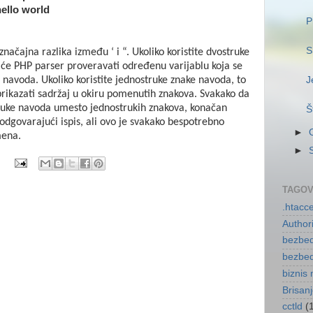
hello world
P
S
ačajna razlika između ‘ i “. Ukoliko koristite dvostruke
e PHP parser proveravati određenu varijablu koja se
J
 navoda. Ukoliko koristite jednostruke znake navoda, to
 prikazati sadržaj u okiru pomenutih znakova. Svakako da
struke navoda umesto jednostrukih znakova, konačan
Š
e odgovarajući ispis, ali ovo je svakako bespotrebno
►
mena.
►
TAGOV
.htacc
Author
bezbed
bezbed
biznis 
Brisan
cctld
(