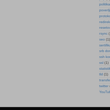
politik
poverl
protok
redirek
reseto
rsync
(
seo
(1
sertifik
srb d
ssh k
ssl
(1)
statisti
tld
(1)
transf
twitter
YouTub