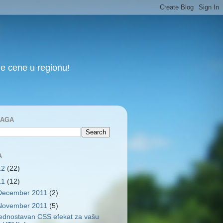
e cene u regionu!
RAGA
A
12
(22)
11
(12)
December 2011
(2)
November 2011
(5)
ednostavan CSS efekat za vašu