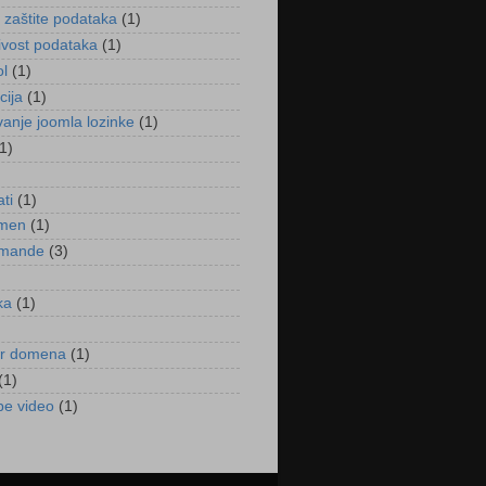
a zaštite podataka
(1)
jivost podataka
(1)
ol
(1)
cija
(1)
vanje joomla lozinke
(1)
1)
)
ati
(1)
omen
(1)
omande
(3)
ka
(1)
er domena
(1)
(1)
e video
(1)