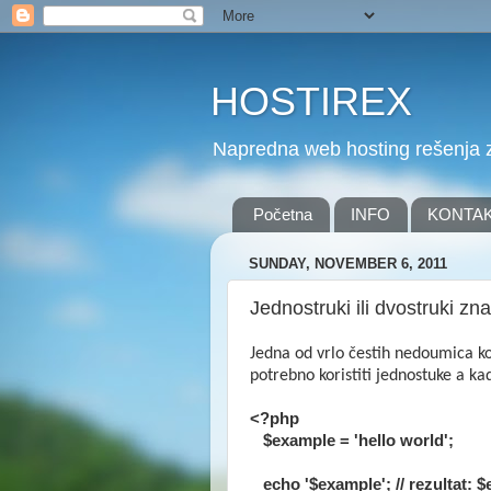
HOSTIREX
Napredna web hosting rešenja z
Početna
INFO
KONTA
SUNDAY, NOVEMBER 6, 2011
Jednostruki ili dvostruki z
Jedna od vrlo čestih nedoumica k
potrebno koristiti jednostuke a k
<?php
$example = 'hello world';
echo '$example'; // rezultat: 