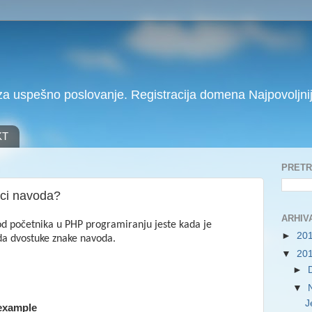
a uspešno poslovanje. Registracija domena Najpovoljnij
KT
PRET
naci navoda?
ARHIV
od početnika u PHP programiranju jeste kada je
►
20
ada dvostuke znake navoda.
▼
20
►
▼
J
$example