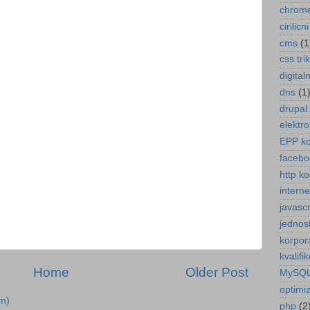
chrome
cirilic
cms
(1
css tri
digital
dns
(1
drupal
elektro
EPP k
facebo
http ko
intern
javascr
jednos
korpora
kvalifi
Home
Older Post
MySQ
optimiz
m)
php
(2